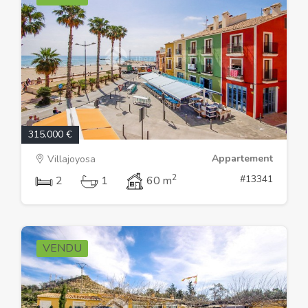
315.000 €
Appartement
Villajoyosa
2
#13341
2
1
60 m
VENDU