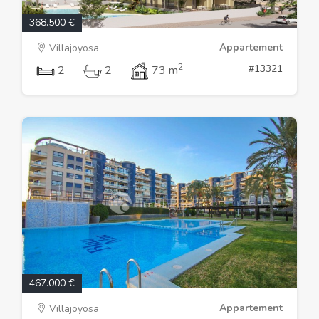
368.500 €
Appartement
Villajoyosa
2
#13321
2
2
73 m
467.000 €
Appartement
Villajoyosa