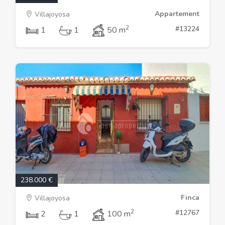
Appartement
Villajoyosa
2
#13224
1
1
50 m
238.000 €
Finca
Villajoyosa
2
#12767
2
1
100 m