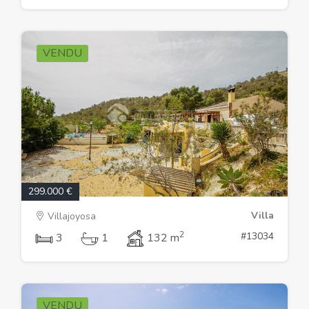
VENDU
299.000 €
Villa
Villajoyosa
2
#13034
3
1
132 m
VENDU