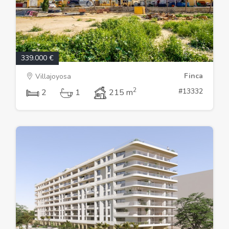
339.000 €
Finca
Villajoyosa
2
#13332
2
1
215 m