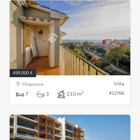
495.000 €
Villa
Villajoyosa
2
#12766
7
3
210 m