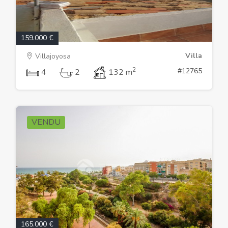
159.000 €
Villa
Villajoyosa
2
#12765
4
2
132 m
VENDU
165.000 €