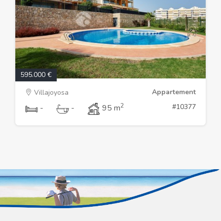
595.000 €
Appartement
Villajoyosa
2
#10377
-
-
95 m