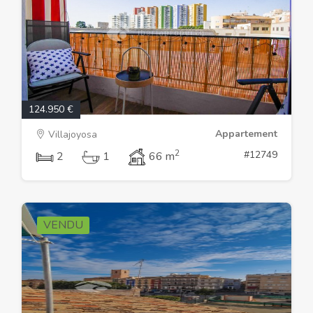
124.950 €
Appartement
Villajoyosa
2
#12749
2
1
66 m
VENDU