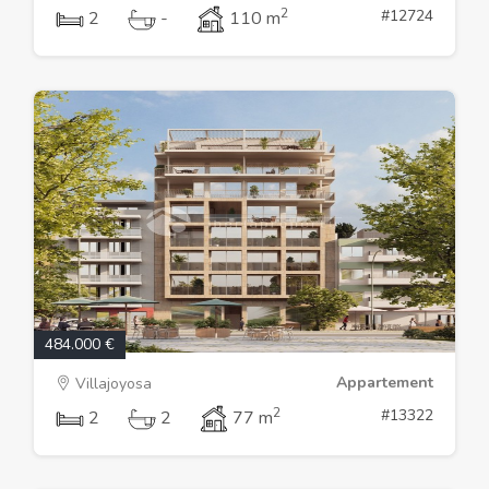
2
#12724
2
-
110 m
484.000 €
Appartement
Villajoyosa
2
#13322
2
2
77 m