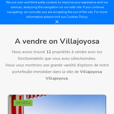
We use own and third party cookies to improve your experience and our
services, analyzing the navigation on our web site. If you continue
navigating, we consider you are accepting the use of the site. For more
information please visit our
Cookies Policy.
A vendre on Villajoyosa
Nous avons trouvé
12
propriétés à vendre avec les
fonctionnalités que vous avez sélectionnées.
Nous vous montrons une grande variété d’options de notre
portefeuille immobilier dans la ville de
Villajoyosa
Villajoyosa
.
VENDU