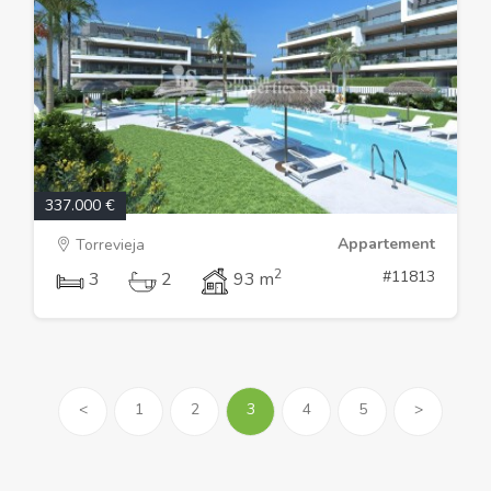
337.000 €
Appartement
Torrevieja
2
#11813
3
2
93 m
<
1
2
3
4
5
>