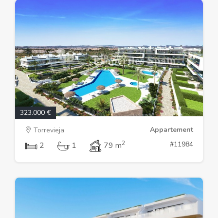
323.000 €
Appartement
Torrevieja
2
#11984
2
1
79 m