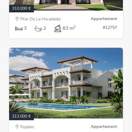
310.000 €
Appartement
Pilar De La Horadada
2
#12757
3
2
83 m
313.000 €
Appartement
Rojales