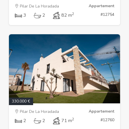
Appartement
Pilar De La Horadada
2
#12754
3
2
82 m
330.000 €
Appartement
Pilar De La Horadada
2
#12760
2
2
71 m