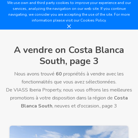
We use own and third party cookies to improve your experience and our
services, analyzing the navigation on our web site. If you continue
navigating, we consider you are accepting the use of the site. For more
information please visit our
Cookies Policy.
A vendre on Costa Blanca
South, page 3
Nous avons trouvé
60
propriétés à vendre avec les
fonctionnalités que vous avez sélectionnées.
De VIASS Iberia Property, nous vous offrons les meilleures
promotions à votre disposition dans la région de
Costa
Blanca South
, neuves et d'occasion., page 3