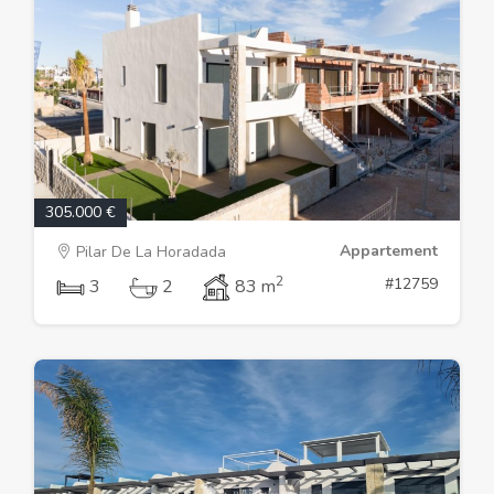
305.000 €
Appartement
Pilar De La Horadada
2
#12759
3
2
83 m