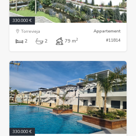
330.000 €
Appartement
Torrevieja
2
#11814
2
2
79 m
330.000 €