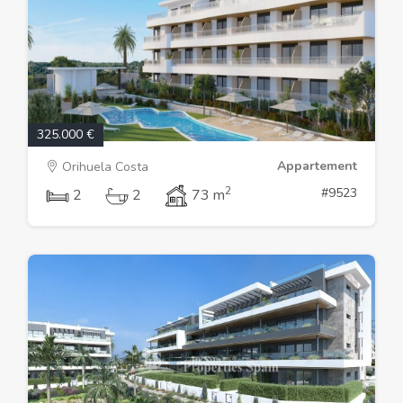
325.000 €
Appartement
Orihuela Costa
2
#9523
2
2
73 m