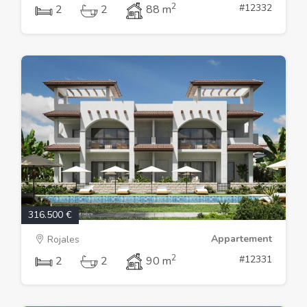
2
#12332
2
2
88 m
316.500 €
Appartement
Rojales
2
#12331
2
2
90 m