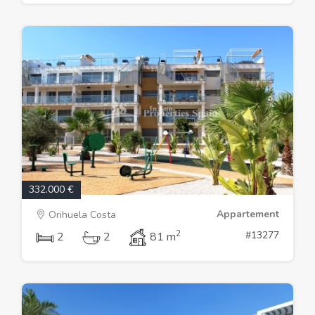
332.000 €
Appartement
Orihuela Costa
2
#13277
2
2
81 m