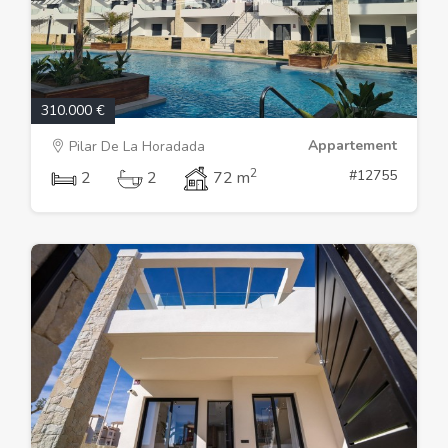
310.000 €
Appartement
Pilar De La Horadada
2
#12755
2
2
72 m